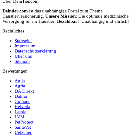
Über DeinTier.com
Deintier.com
ist das unabhängige Portal zum Thema
Haustierversicherung.
Unsere Mission:
Die optimale medizinische
Versorgung für ihr Haustier!
Bezahlbar!
Unabhängig und ehrlich!
Rechtliches
Startseite
Impressum
Datenschutzerklärung
Über uns
Sitemap
Bewertungen
Agila
Agria
DA Direkt
Dalma
Gothaer
Helvetia
Lassie
LVM
PetProtect
SanteVet
Uelzener