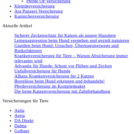
Pferde OP Versicherung
Kleintierversicherung
Ara Papagei Versicherung
Kaninchenversicherung
Aktuelle Artikel
Sicherer Zeckenschutz für Katzen als unsere Haustiere
Leinenaggression beim Hund verstehen und gezielt trainieren
Giardien beim Hund: Ursachen, Übertragungswege und
Risikofaktoren
Krankenversicherung für Tiere – Warum Absicherung immer
relevanter wird
Advantix für Hunde: Schutz vor Flöhen und Zecken
Unfallversicherung für Hunde
Allianz Krankenversicherung für 2 Katzen
Borreliose beim Hund erkennen und behandeln!
Pferdeversicherung im Komplettpaket
Die beste Katzenversicherung mit Zahnbehandlung
Versicherungen für Tiere
Agila
Agria
DA Direkt
Dalma
Gothaer