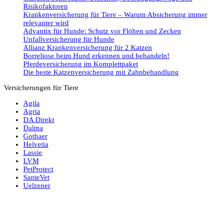
Risikofaktoren
Krankenversicherung für Tiere – Warum Absicherung immer
relevanter wird
Advantix für Hunde: Schutz vor Flöhen und Zecken
Unfallversicherung für Hunde
Allianz Krankenversicherung für 2 Katzen
Borreliose beim Hund erkennen und behandeln!
Pferdeversicherung im Komplettpaket
Die beste Katzenversicherung mit Zahnbehandlung
Versicherungen für Tiere
Agila
Agria
DA Direkt
Dalma
Gothaer
Helvetia
Lassie
LVM
PetProtect
SanteVet
Uelzener