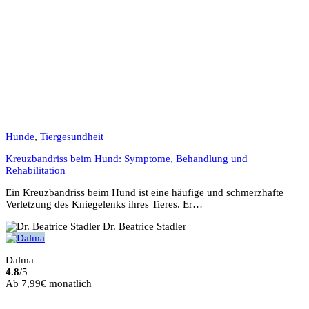
Hunde
,
Tiergesundheit
Kreuzbandriss beim Hund: Symptome, Behandlung und
Rehabilitation
Ein Kreuzbandriss beim Hund ist eine häufige und schmerzhafte
Verletzung des Kniegelenks ihres Tieres. Er…
Dr. Beatrice Stadler
Dalma
4.8
/5
Ab 7,99€ monatlich