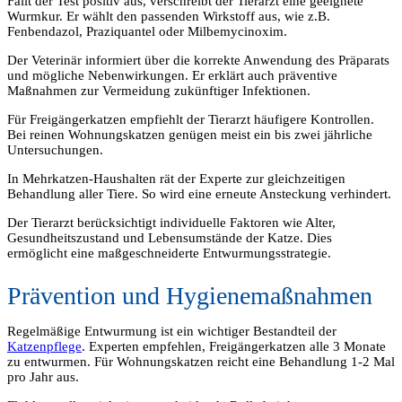
Fällt der Test positiv aus, verschreibt der Tierarzt eine geeignete
Wurmkur. Er wählt den passenden Wirkstoff aus, wie z.B.
Fenbendazol, Praziquantel oder Milbemycinoxim.
Der Veterinär informiert über die korrekte Anwendung des Präparats
und mögliche Nebenwirkungen. Er erklärt auch präventive
Maßnahmen zur Vermeidung zukünftiger Infektionen.
Für Freigängerkatzen empfiehlt der Tierarzt häufigere Kontrollen.
Bei reinen Wohnungskatzen genügen meist ein bis zwei jährliche
Untersuchungen.
In Mehrkatzen-Haushalten rät der Experte zur gleichzeitigen
Behandlung aller Tiere. So wird eine erneute Ansteckung verhindert.
Der Tierarzt berücksichtigt individuelle Faktoren wie Alter,
Gesundheitszustand und Lebensumstände der Katze. Dies
ermöglicht eine maßgeschneiderte Entwurmungsstrategie.
Prävention und Hygienemaßnahmen
Regelmäßige Entwurmung ist ein wichtiger Bestandteil der
Katzenpflege
. Experten empfehlen, Freigängerkatzen alle 3 Monate
zu entwurmen. Für Wohnungskatzen reicht eine Behandlung 1-2 Mal
pro Jahr aus.