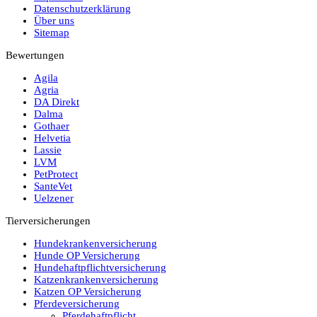
Datenschutzerklärung
Über uns
Sitemap
Bewertungen
Agila
Agria
DA Direkt
Dalma
Gothaer
Helvetia
Lassie
LVM
PetProtect
SanteVet
Uelzener
Tierversicherungen
Hundekrankenversicherung
Hunde OP Versicherung
Hundehaftpflichtversicherung
Katzenkrankenversicherung
Katzen OP Versicherung
Pferdeversicherung
Pferdehaftpflicht